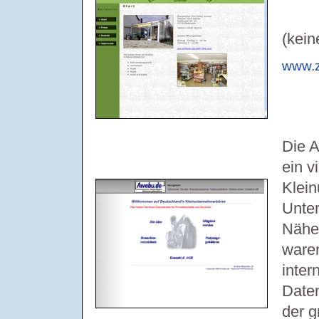
(kein
www.z
Die 
ein v
Klein
Unter
Nähe 
waren
inter
Date
der g