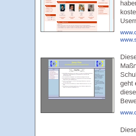
haben
koste
Usern
www.d
www.s
Diese
Maßn
Schul
geht 
dies
Bewer
www.d
Diese