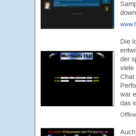
Sampl
downl
www.h
Die I
entwi
der 
viele
Chat
Perf
war e
das i
Offlin
Auch 