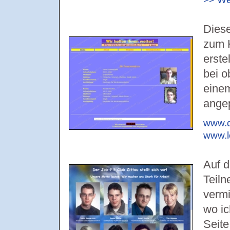
Diese
zum 
erste
bei 
eine
ange
www.d
www.l
Auf d
Teiln
vermi
wo ic
Seite