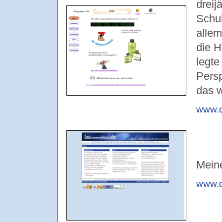
dreij
Schul
alle
die 
legte
Persp
das w
www.d
Mein
www.d