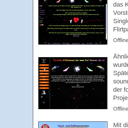
das 
Vorst
Singl
Flirtp
Offlin
Ähnli
wurde
Späte
sound
der f
Proje
Offlin
Mit d