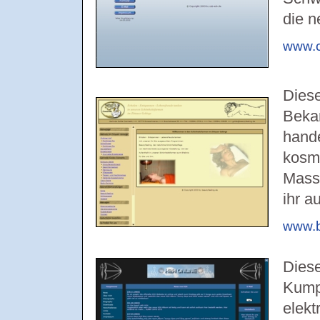
die 
www.c
Diese
Bekan
hande
kosm
Massa
ihr a
www.b
Diese
Kumpe
elekt