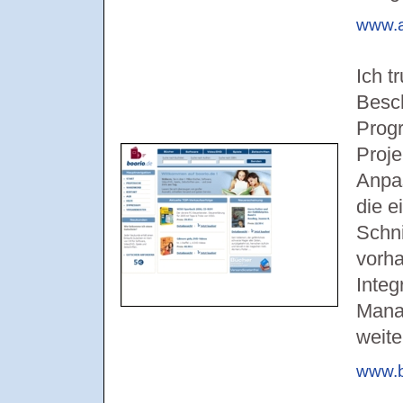
www.
Ich 
Besch
Prog
Proje
Anpa
die e
Schni
vorh
Integ
Mana
weite
www.b