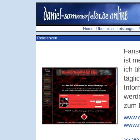
Home
|
Über mich
|
Leistungen
|
Referenzen
Fanse
ist m
ich ü
tägli
Infor
werd
zum 
www.d
www.r
>> We