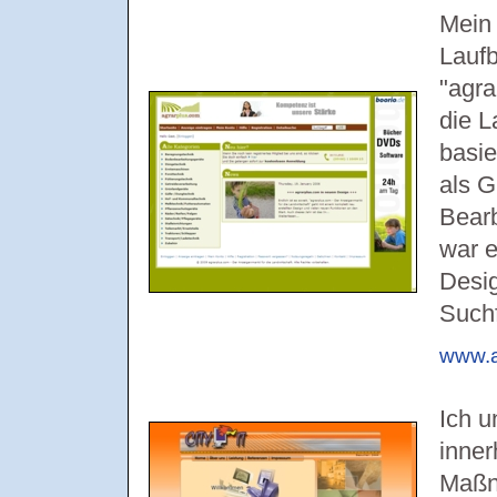
Mein 
Lauf
"agra
die 
basi
als G
Bearb
war e
Desig
Suchf
www.a
Ich u
inner
Maßn