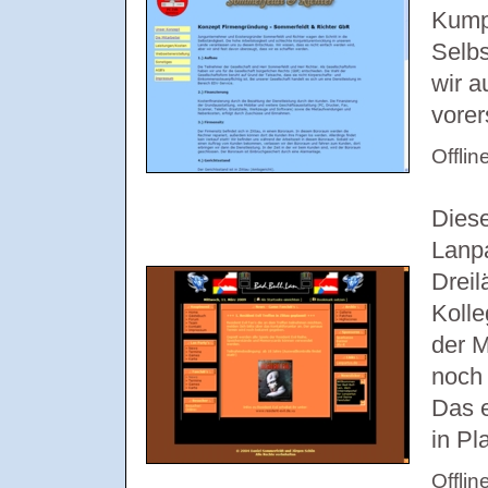
Kumpe
Selbs
wir a
vorer
Offlin
Diese
Lanp
Dreil
Kolle
der 
noch 
Das e
in Pl
Offlin