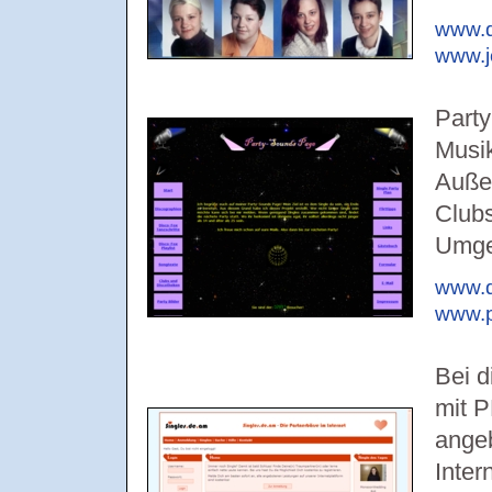
www.d
www.jo
Party
Musik
Außer
Clubs
Umge
www.d
www.p
Bei d
mit 
angeb
Inter