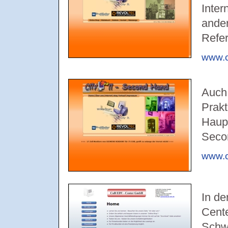
Inter
ande
Refer
www.ci
Auch 
Prakt
Haupt
Secon
www.ci
In d
Cente
Schw