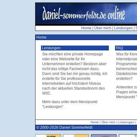
Home
|
Über mich
|
Leistungen
|
Home
Leistungen
FAQ
Sie möchten eine private Homepage
Was für Kenn
oder eine Webseite für Ihr
Internetproj
Unternehmen erstellen? Besitzen aber
Programmier
nicht das nötige Fachwissen dazu.
beherrschen
Dann sind Sie bei mir genau richtig. Ich
Gästebücher
erstelle für Sie professionelle
erstellen?
Internetseiten auf höchstem Niveau
Antworten z
nach der aktuellen Standardnorm des
Fragen erha
W3C.
Menüpunkt "
Mehr dazu unter dem Menüpunkt
"Leistungen".
Home
|
Über mich
|
Leistungen
|
© 2000-2026 Daniel Sommerfeldt